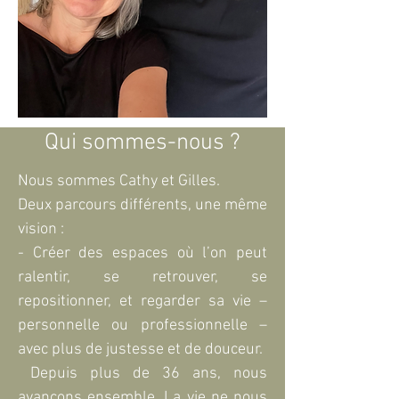
Qui sommes-nous ?
Nous sommes Cathy et Gilles.
Deux parcours différents, une même
vision :
- Créer des espaces où l’on peut
ralentir, se retrouver, se
repositionner, et regarder sa vie –
personnelle ou professionnelle –
avec plus de justesse et de douceur.
Depuis plus de 36 ans, nous
avançons ensemble. La vie ne nous