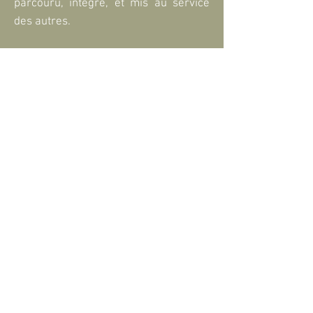
parcouru, intégré, et mis au service
des autres.
J’ai appris que ralentir n’était pas
freiner, mais enfin se retrouver.